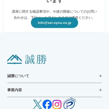
います
講座に関する確認事項や、今後の開催についてのお問い
合わせは、下記メールアドレスまでご連絡ください。
info@sei-syou.co.jp
誠勝について
お知らせ
事業内容
会社概要
採用情報
拠点一覧
お問い合わせ
資料仕分け・目録作成
電子化・データ入力